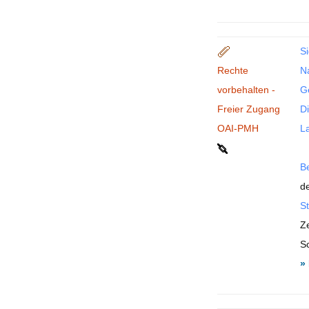
Si
Rechte
N
vorbehalten -
G
Freier Zugang
Di
OAI-PMH
La
B
de
St
Ze
S
»