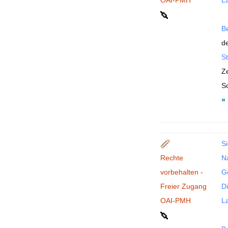
OAI-PMH
La
B
de
St
Ze
S
»
Si
Rechte
N
vorbehalten -
G
Freier Zugang
Di
OAI-PMH
La