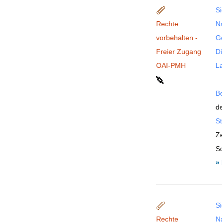
Si
Rechte
N
vorbehalten -
G
Freier Zugang
Di
OAI-PMH
La
B
de
St
Ze
S
»
Si
Rechte
N