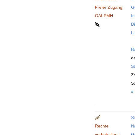
Freier Zugang
Ge
OAI-PMH
In
Di
La
B
de
St
Ze
S
»
Si
Rechte
N
vorbehalten -
G