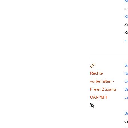
B
de
St
Ze
S
»
Si
Rechte
N
vorbehalten -
G
Freier Zugang
Di
OAI-PMH
La
B
de