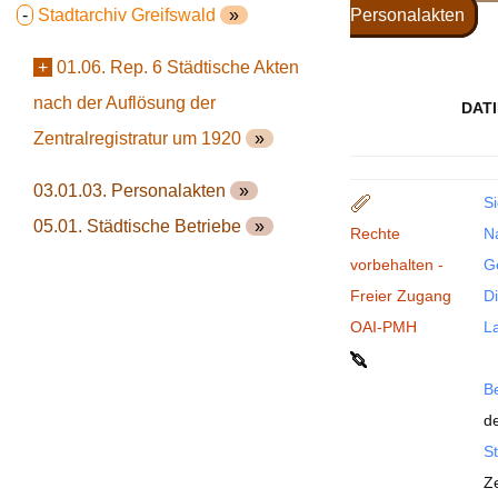
-
Stadtarchiv Greifswald
»
Personalakten
1
+
01.06. Rep. 6 Städtische Akten
nach der Auflösung der
DAT
Zentralregistratur um 1920
»
03.01.03. Personalakten
»
Si
05.01. Städtische Betriebe
»
Rechte
N
vorbehalten -
G
Freier Zugang
Di
OAI-PMH
La
B
de
St
Ze