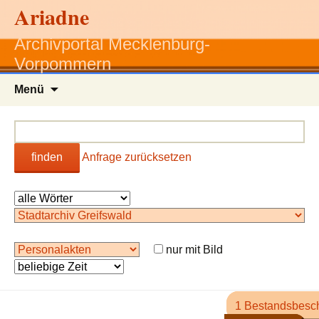
Ariadne
Archivportal Mecklenburg-
Vorpommern
Zum
Menü
Inhalt
springen
finden
Anfrage zurücksetzen
nur mit Bild
1 Bestandsbesc