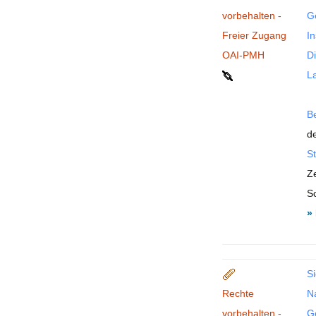
vorbehalten -
G
Freier Zugang
In
OAI-PMH
Di
La
B
de
St
Ze
S
»
Si
Rechte
N
vorbehalten -
G