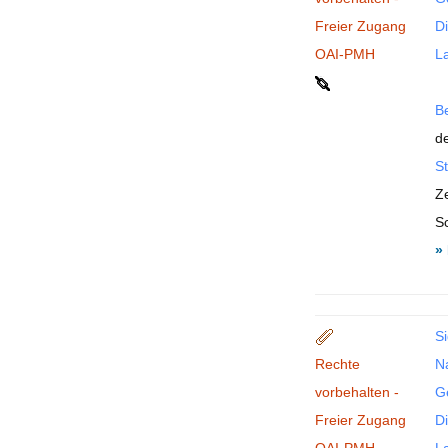
Freier Zugang
Di
OAI-PMH
La
B
de
St
Ze
S
»
Si
Rechte
N
vorbehalten -
G
Freier Zugang
Di