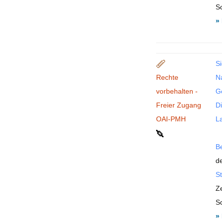
S
»
Si
Rechte
N
vorbehalten -
G
Freier Zugang
Di
OAI-PMH
La
B
de
St
Ze
S
»