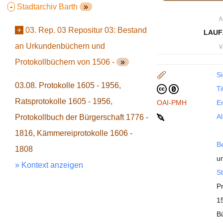
-
Stadtarchiv Barth
»
∧
+
03. Rep. 03 Repositur 03: Bestand
LAUF
an Urkundenbüchern und
∨
Protokollbüchern von 1506 -
»
Si
03.08. Protokolle 1605 - 1956,
Ti
Ratsprotokolle 1605 - 1956,
OAI-PMH
En
Al
Protokollbuch der Bürgerschaft 1776 -
1816, Kämmereiprotokolle 1606 -
B
1808
u
» Kontext anzeigen
St
P
15
B