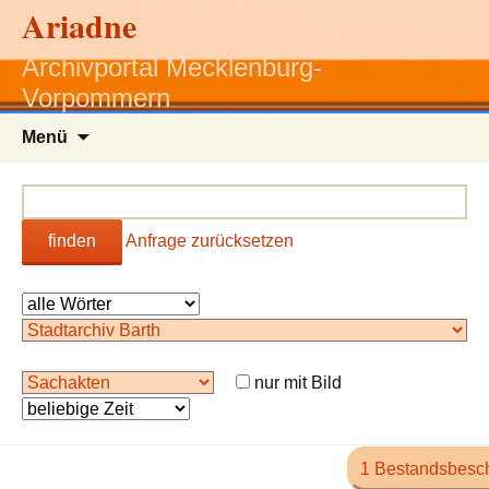
Ariadne
Archivportal Mecklenburg-
Vorpommern
Zum
Menü
Inhalt
springen
finden
Anfrage zurücksetzen
nur mit Bild
1 Bestandsbesc