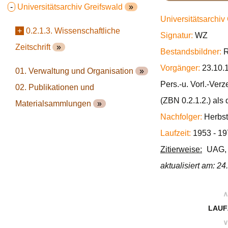
-
Universitätsarchiv Greifswald
»
Universitätsarchiv
+
0.2.1.3. Wissenschaftliche
Signatur:
WZ
Zeitschrift
»
Bestandsbildner:
R
Vorgänger:
23.10.1
01. Verwaltung und Organisation
»
Pers.-u. Vorl.-Ver
02. Publikationen und
(ZBN 0.2.1.2.) als
Materialsammlungen
»
Nachfolger:
Herbst 
Laufzeit:
1953 - 19
Zitierweise:
UAG, 
aktualisiert am: 2
∧
LAUF
∨