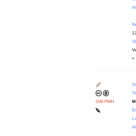
Al
B
1
St
V
»
Si
Ti
OAI-PMH
M
En
La
Al