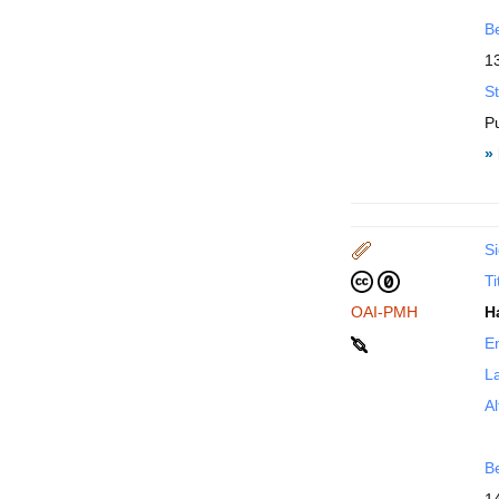
B
1
St
P
»
Si
Ti
OAI-PMH
H
En
La
Al
B