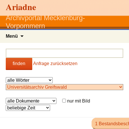
Ariadne
Archivportal Mecklenburg-
Vorpommern
Zum
Menü
Inhalt
springen
finden
Anfrage zurücksetzen
nur mit Bild
1 Bestandsbesc