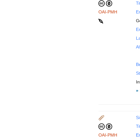
Ti
OAI-PMH
En
G
En
La
Al
B
St
I
»
Si
Ti
OAI-PMH
En