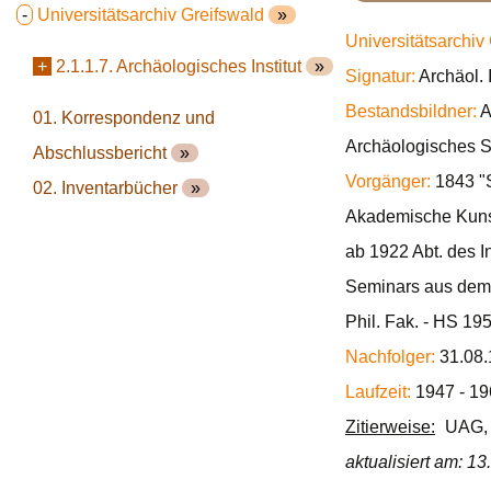
-
Universitätsarchiv Greifswald
»
Universitätsarchiv
+
2.1.1.7. Archäologisches Institut
»
Signatur:
Archäol. I
Bestandsbildner:
A
01. Korrespondenz und
Archäologisches Se
Abschlussbericht
»
Vorgänger:
1843 "S
02. Inventarbücher
»
Akademische Kunst
ab 1922 Abt. des I
Seminars aus dem I
Phil. Fak. - HS 19
Nachfolger:
31.08.
Laufzeit:
1947 - 19
Zitierweise:
UAG, 
aktualisiert am: 1