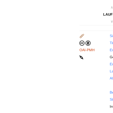
∧
LAUF
∨
Si
Ti
OAI-PMH
En
G
En
La
Al
B
St
I