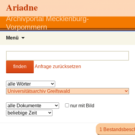
Ariadne
Archivportal Mecklenburg-
Vorpommern
Zum
Menü
Inhalt
springen
finden
Anfrage zurücksetzen
nur mit Bild
1 Bestandsbesc