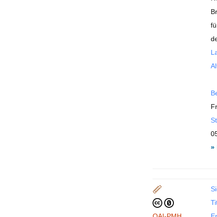
Br
f
de
La
Al
B
F
St
0
»
Si
Ti
OAI-PMH
En