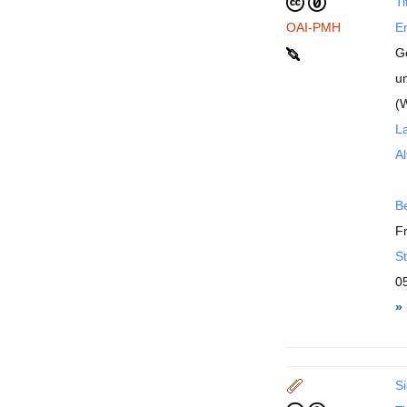
Ti
OAI-PMH
En
Gö
un
(
La
Al
B
F
St
0
»
Si