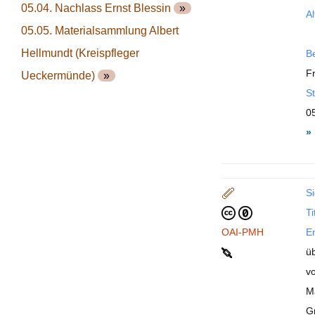
05.04. Nachlass Ernst Blessin
»
Al
05.05. Materialsammlung Albert
Hellmundt (Kreispfleger
B
F
Ueckermünde)
»
St
0
»
Si
Ti
OAI-PMH
En
üb
vo
M
G