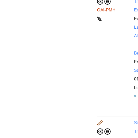
Ti
OAI-PMH
En
F
La
Al
B
F
St
0
L
»
Si
Ti