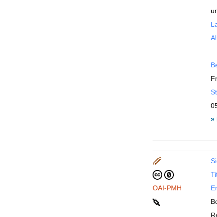
u
La
Al
B
F
St
0
»
Si
Ti
OAI-PMH
En
B
R