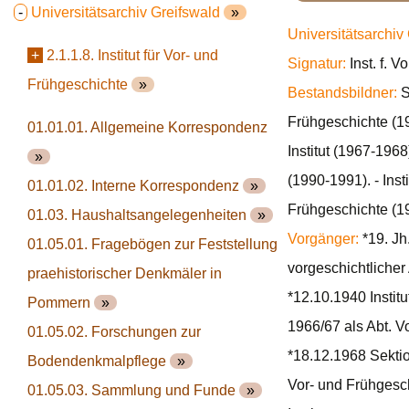
-
Universitätsarchiv Greifswald
»
Universitätsarchiv
+
2.1.1.8. Institut für Vor- und
Signatur:
Inst. f. V
Frühgeschichte
»
Bestandsbildner:
S
Frühgeschichte (1
01.01.01. Allgemeine Korrespondenz
Institut (1967-1968
»
(1990-1991). - Inst
01.01.02. Interne Korrespondenz
»
Frühgeschichte (1
01.03. Haushaltsangelegenheiten
»
Vorgänger:
*19. Jh
01.05.01. Fragebögen zur Feststellung
vorgeschichtlicher
praehistorischer Denkmäler in
*12.10.1940 Instit
Pommern
»
1966/67 als Abt. V
01.05.02. Forschungen zur
*18.12.1968 Sektion
Bodendenkmalpflege
»
Vor- und Frühgesc
01.05.03. Sammlung und Funde
»