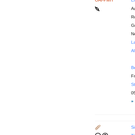
OAI-PMH
En
A
R
G
N
La
Al
B
F
St
0
»
Si