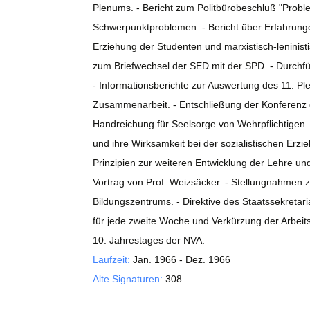
Plenums. - Bericht zum Politbürobeschluß "Probl
Schwerpunktproblemen. - Bericht über Erfahrunge
Erziehung der Studenten und marxistisch-leninist
zum Briefwechsel der SED mit der SPD. - Durchfüh
- Informationsberichte zur Auswertung des 11. Pl
Zusammenarbeit. - Entschließung der Konferenz d
Handreichung für Seelsorge von Wehrpflichtigen.
und ihre Wirksamkeit bei der sozialistischen Er
Prinzipien zur weiteren Entwicklung der Lehre u
Vortrag von Prof. Weizsäcker. - Stellungnahmen zu
Bildungszentrums. - Direktive des Staatssekreta
für jede zweite Woche und Verkürzung der Arbeits
10. Jahrestages der NVA.
Laufzeit:
Jan. 1966 - Dez. 1966
Alte Signaturen:
308