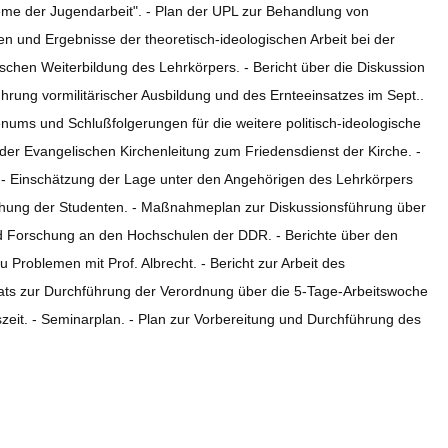
eme der Jugendarbeit". - Plan der UPL zur Behandlung von
n und Ergebnisse der theoretisch-ideologischen Arbeit bei der
ischen Weiterbildung des Lehrkörpers. - Bericht über die Diskussion
rung vormilitärischer Ausbildung und des Ernteeinsatzes im Sept..
enums und Schlußfolgerungen für die weitere politisch-ideologische
er Evangelischen Kirchenleitung zum Friedensdienst der Kirche. -
 - Einschätzung der Lage unter den Angehörigen des Lehrkörpers
ziehung der Studenten. - Maßnahmeplan zur Diskussionsführung über
nd Forschung an den Hochschulen der DDR. - Berichte über den
 Problemen mit Prof. Albrecht. - Bericht zur Arbeit des
riats zur Durchführung der Verordnung über die 5-Tage-Arbeitswoche
zeit. - Seminarplan. - Plan zur Vorbereitung und Durchführung des