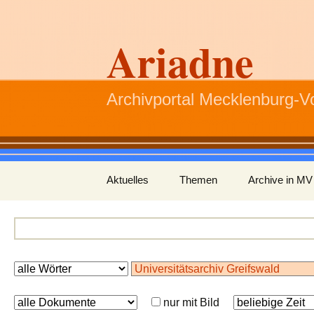
Ariadne
Archivportal Mecklenburg-
Zum
Aktuelles
Themen
Archive in MV
Inhalt
springen
nur mit Bild