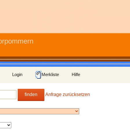
Vorpommern
Login
Merkliste
Hilfe
finden
Anfrage zurücksetzen