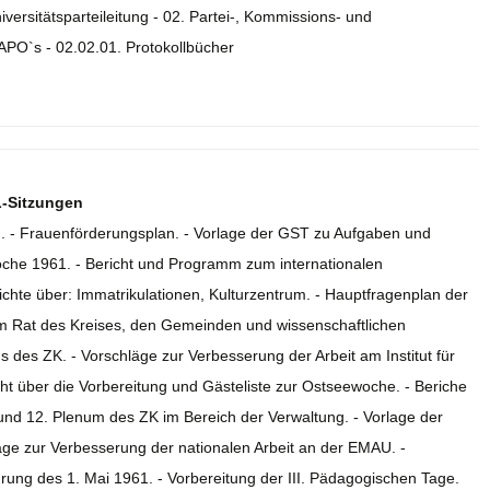
iversitätsparteileitung - 02. Partei-, Kommissions- und
APO`s - 02.02.01. Protokollbücher
L-Sitzungen
en. - Frauenförderungsplan. - Vorlage der GST zu Aufgaben und
woche 1961. - Bericht und Programm zum internationalen
ichte über: Immatrikulationen, Kulturzentrum. - Hauptfragenplan der
m Rat des Kreises, den Gemeinden und wissenschaftlichen
 des ZK. - Vorschläge zur Verbesserung der Arbeit am Institut für
ht über die Vorbereitung und Gästeliste zur Ostseewoche. - Beriche
z und 12. Plenum des ZK im Bereich der Verwaltung. - Vorlage der
age zur Verbesserung der nationalen Arbeit an der EMAU. -
rung des 1. Mai 1961. - Vorbereitung der III. Pädagogischen Tage.