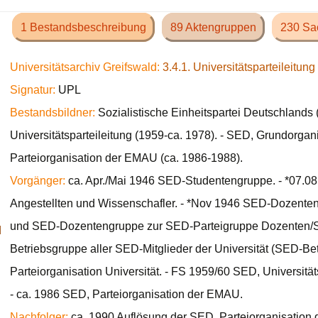
1 Bestandsbeschreibung
89 Aktengruppen
230 Sa
Universitätsarchiv Greifswald:
3.4.1. Universitätsparteileitung
Signatur:
UPL
Bestandsbildner:
Sozialistische Einheitspartei Deutschlands 
Universitätsparteileitung (1959-ca. 1978). - SED, Grundorgani
Parteiorganisation der EMAU (ca. 1986-1988).
Vorgänger:
ca. Apr./Mai 1946 SED-Studentengruppe. - *07.08.
Angestellten und Wissenschafler. - *Nov 1946 SED-Dozente
und SED-Dozentengruppe zur SED-Parteigruppe Dozenten/St
d
Betriebsgruppe aller SED-Mitglieder der Universität (SED-Be
Parteiorganisation Universität. - FS 1959/60 SED, Universität
- ca. 1986 SED, Parteiorganisation der EMAU.
Nachfolger:
ca. 1990 Auflösung der SED, Parteiorganisation