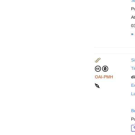
St
P
A
0
»
Si
Ti
OAI-PMH
d
En
La
B
P