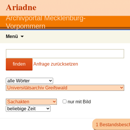
Ariadne
Archivportal Mecklenburg-
Vorpommern
Zum
Menü
Inhalt
springen
finden
Anfrage zurücksetzen
nur mit Bild
1 Bestandsbesc