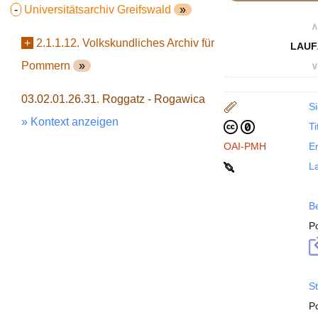
-
Universitätsarchiv Greifswald
»
∧
+
2.1.1.12. Volkskundliches Archiv für
LAUF
Pommern
»
∨
03.02.01.26.31. Roggatz - Rogawica
Si
» Kontext anzeigen
Ti
OAI-PMH
En
La
B
P
St
P