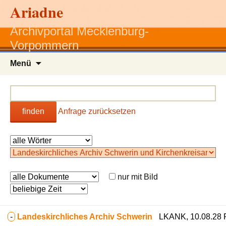
Ariadne
Archivportal Mecklenburg-
Vorpommern
Zum
Menü
Inhalt
springen
finden
Anfrage zurücksetzen
nur mit Bild
-
Landeskirchliches Archiv Schwerin
LKANK, 10.08.28 P