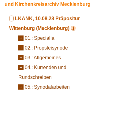
und Kirchenkreisarchiv Mecklenburg
-
LKANK, 10.08.28
Präpositur
Wittenburg (Mecklenburg)
+
01.:
Specialia
+
02.:
Propsteisynode
+
03.:
Allgemeines
+
04.:
Kurrenden und
Rundschreiben
+
05.:
Synodalarbeiten