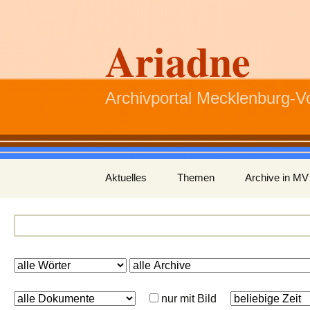
Ariadne
Archivportal Mecklenburg-
Zum
Aktuelles
Themen
Archive in MV
Inhalt
springen
nur mit Bild