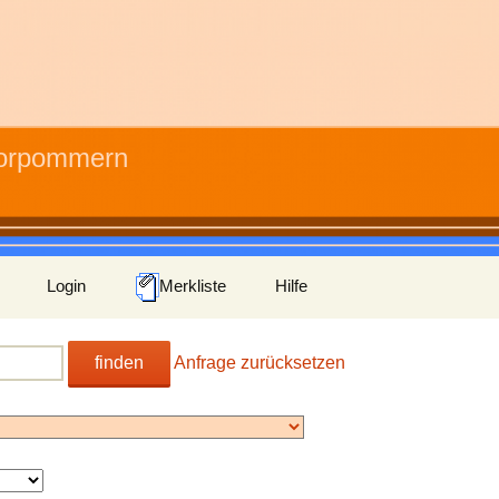
Vorpommern
Login
Merkliste
Hilfe
finden
Anfrage zurücksetzen