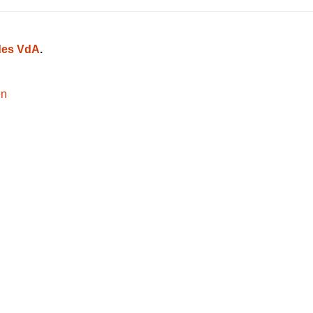
es VdA
.
en