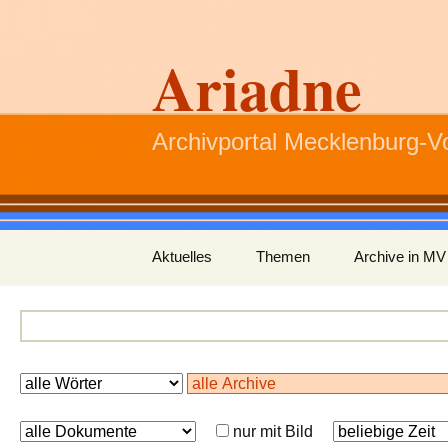
Ariadne
Archivportal Mecklenburg-
Zum
Aktuelles
Themen
Archive in MV
Inhalt
springen
nur mit Bild