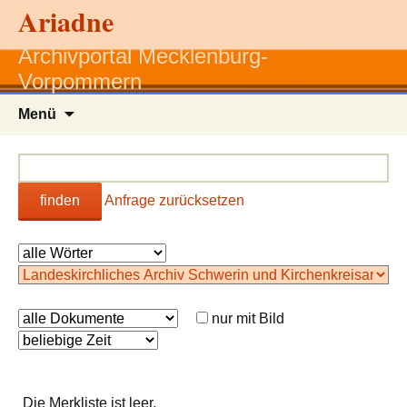
Ariadne
Archivportal Mecklenburg-
Vorpommern
Zum
Menü
Inhalt
springen
finden
Anfrage zurücksetzen
nur mit Bild
Die Merkliste ist leer.