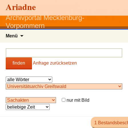
Ariadne
Archivportal Mecklenburg-
Vorpommern
Zum
Menü
Inhalt
springen
finden
Anfrage zurücksetzen
nur mit Bild
1 Bestandsbesc