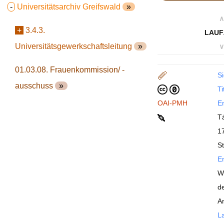
-
Universitätsarchiv Greifswald
»
∧
+
3.4.3.
LAUF
Universitätsgewerkschaftsleitung
»
∨
01.03.08. Frauenkommission/ -
Si
ausschuss
»
Ti
OAI-PMH
En
T
17
St
En
W
d
A
La