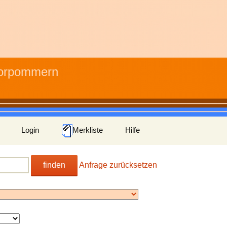
Vorpommern
Login
Merkliste
Hilfe
finden
Anfrage zurücksetzen