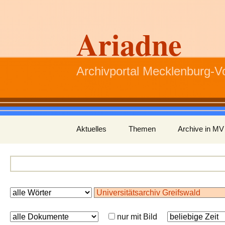
Ariadne
Archivportal Mecklenburg-
Zum
Aktuelles
Themen
Archive in MV
Inhalt
springen
nur mit Bild