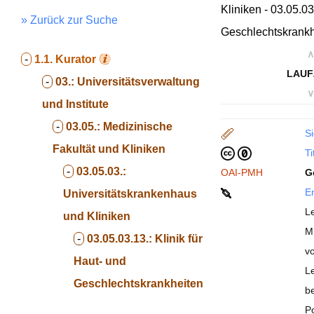
Kliniken - 03.05.03
» Zurück zur Suche
Geschlechtskrankh
∧
-
1.1.
Kurator
LAUF
-
03.:
Universitätsverwaltung
∨
und Institute
-
03.05.:
Medizinische
Si
Fakultät und Kliniken
Ti
-
03.05.03.:
OAI-PMH
G
En
Universitätskrankenhaus
Le
und Kliniken
Mi
-
03.05.03.13.:
Klinik für
vo
Haut- und
Le
Geschlechtskrankheiten
b
Po