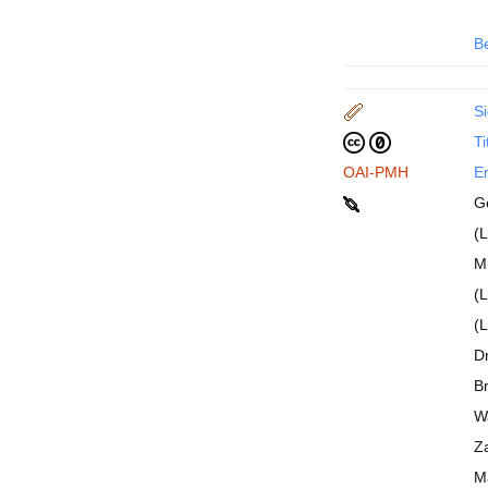
B
Si
Ti
OAI-PMH
En
Ge
(L
Mü
(
(L
Dr
Br
Wa
Za
Ma