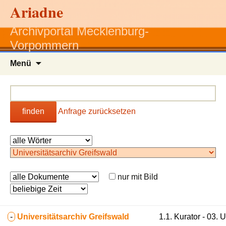
Ariadne
Archivportal Mecklenburg-
Vorpommern
Zum
Menü
Inhalt
springen
finden
Anfrage zurücksetzen
nur mit Bild
-
Universitätsarchiv Greifswald
1.1. Kurator - 03. 