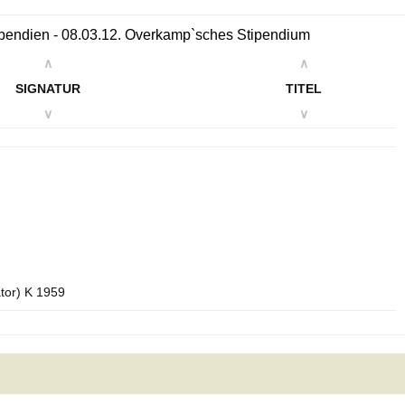
Stipendien - 08.03.12. Overkamp`sches Stipendium
∧
∧
SIGNATUR
TITEL
∨
∨
ator) K 1959