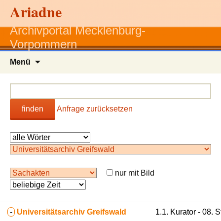
Ariadne
Archivportal Mecklenburg-
Vorpommern
Zum
Menü
Inhalt
springen
finden
Anfrage zurücksetzen
nur mit Bild
-
Universitätsarchiv Greifswald
1.1. Kurator - 08. 