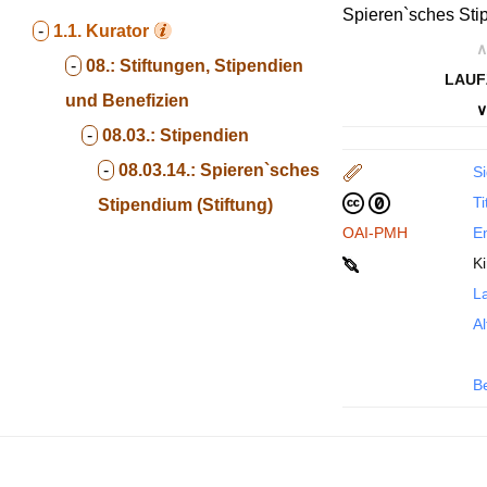
Spieren`sches Stip
-
1.1.
Kurator
∧
-
08.:
Stiftungen, Stipendien
LAUF
und Benefizien
∨
-
08.03.:
Stipendien
-
08.03.14.:
Spieren`sches
Si
Ti
Stipendium (Stiftung)
OAI-PMH
En
K
La
Al
B