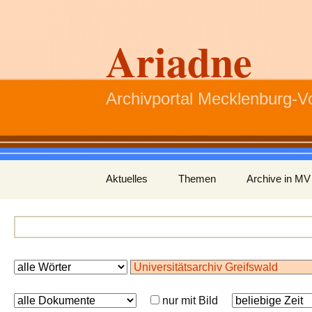
Ariadne
Archivportal Mecklenburg-
Zum
Aktuelles
Themen
Archive in MV
Inhalt
springen
nur mit Bild