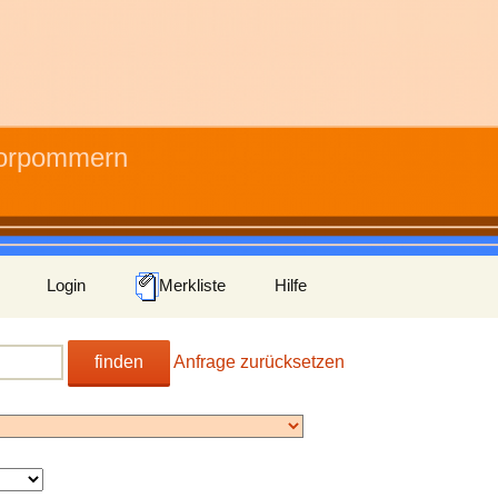
Vorpommern
Login
Merkliste
Hilfe
finden
Anfrage zurücksetzen