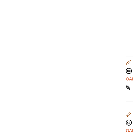
OA
OA