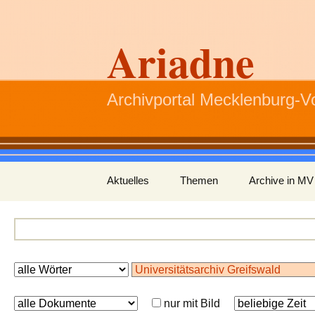
Ariadne
Archivportal Mecklenburg-
Zum
Aktuelles
Themen
Archive in MV
Inhalt
springen
nur mit Bild