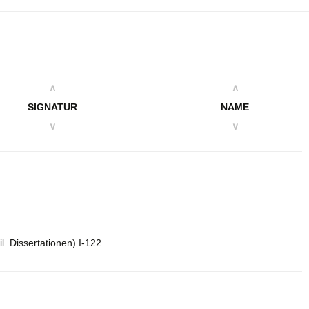
∧
∧
SIGNATUR
NAME
∨
∨
l. Dissertationen) I-122