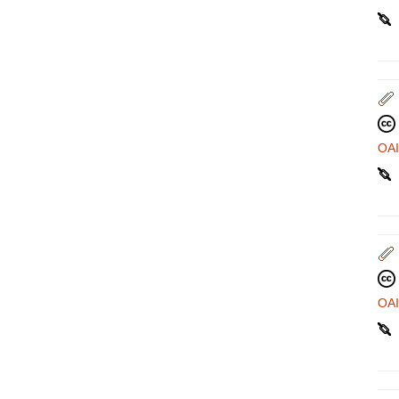
OA
OA