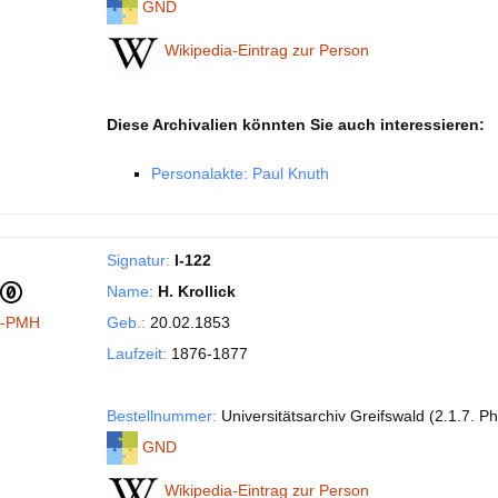
GND
Wikipedia-Eintrag zur Person
Diese Archivalien könnten Sie auch interessieren:
Personalakte: Paul Knuth
Signatur:
I-122
Name:
H. Krollick
I-PMH
Geb.:
20.02.1853
Laufzeit:
1876-1877
Bestellnummer:
Universitätsarchiv Greifswald (2.1.7. Phi
GND
Wikipedia-Eintrag zur Person