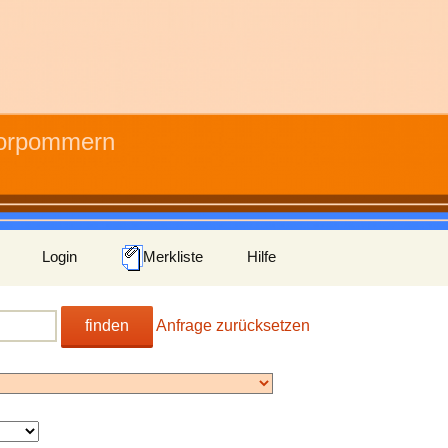
Vorpommern
Login
Merkliste
Hilfe
finden
Anfrage zurücksetzen