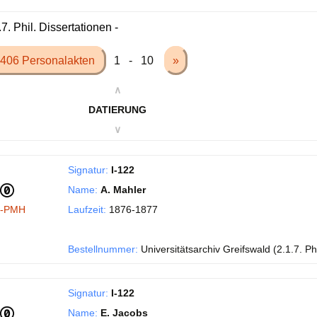
.7. Phil. Dissertationen -
406 Personalakten
1 - 10
»
∧
DATIERUNG
∨
Signatur:
I-122
Name:
A. Mahler
I-PMH
Laufzeit:
1876-1877
Bestellnummer:
Universitätsarchiv Greifswald (2.1.7. Phi
Signatur:
I-122
Name:
E. Jacobs