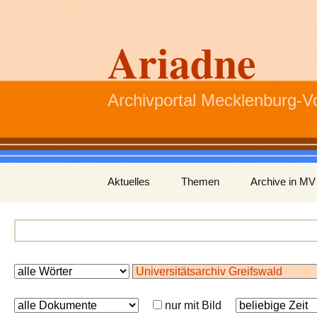
Ariadne
Archivportal Mecklenburg-
Zum
Aktuelles
Themen
Archive in MV
Inhalt
springen
nur mit Bild