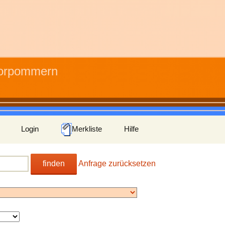
Vorpommern
Login
Merkliste
Hilfe
finden
Anfrage zurücksetzen