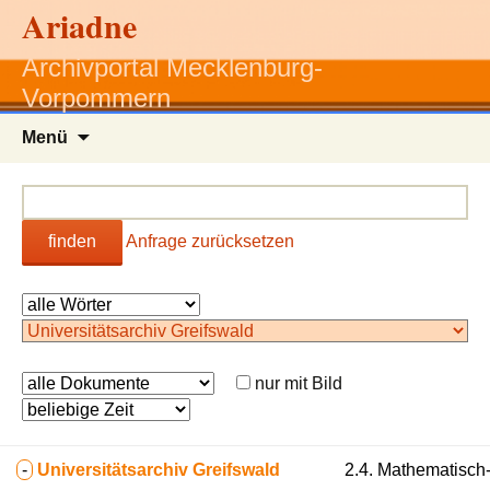
Ariadne
Archivportal Mecklenburg-
Vorpommern
Zum
Menü
Inhalt
springen
finden
Anfrage zurücksetzen
nur mit Bild
-
Universitätsarchiv Greifswald
2.4. Mathematisch-