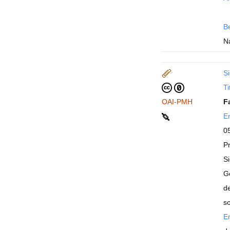
B
Na
Si
Ti
OAI-PMH
F
En
0
P
S
G
d
so
En