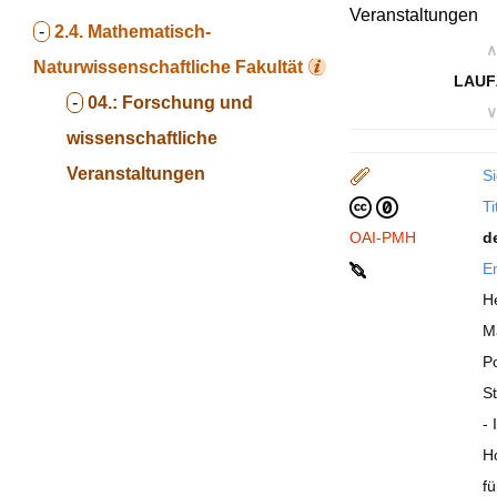
Veranstaltungen
-
2.4.
Mathematisch-
∧
Naturwissenschaftliche Fakultät
LAUF
-
04.:
Forschung und
∨
wissenschaftliche
Veranstaltungen
Si
Ti
OAI-PMH
d
En
He
M
P
St
- 
H
f