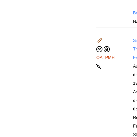
B
Na
Si
Ti
OAI-PMH
En
A
d
1
Ac
d
ü
R
F
S