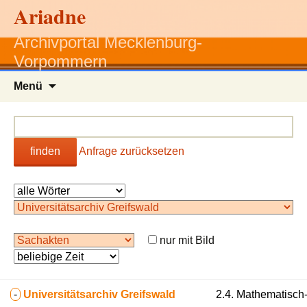
Ariadne
Archivportal Mecklenburg-
Vorpommern
Zum
Menü
Inhalt
springen
finden
Anfrage zurücksetzen
nur mit Bild
-
Universitätsarchiv Greifswald
2.4. Mathematisch-