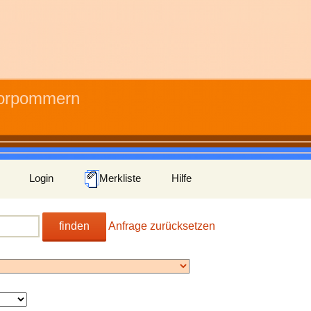
Vorpommern
Login
Merkliste
Hilfe
finden
Anfrage zurücksetzen