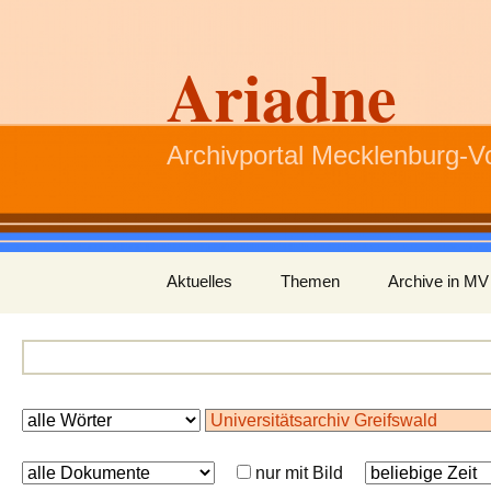
Ariadne
Archivportal Mecklenburg-
Zum
Aktuelles
Themen
Archive in MV
Inhalt
springen
nur mit Bild