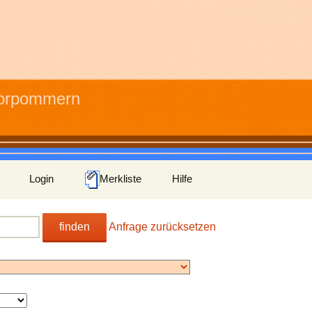
Vorpommern
Login
Merkliste
Hilfe
finden
Anfrage zurücksetzen