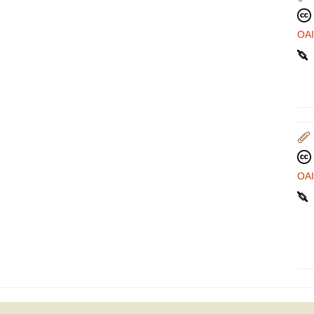
OA
OA