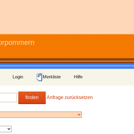
Vorpommern
Login
Merkliste
Hilfe
finden
Anfrage zurücksetzen