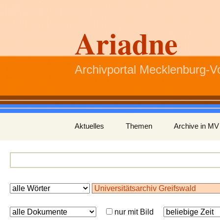
Ariadne
Archivportal Mecklenburg-
Zum
Aktuelles
Themen
Archive in MV
Inhalt
springen
nur mit Bild