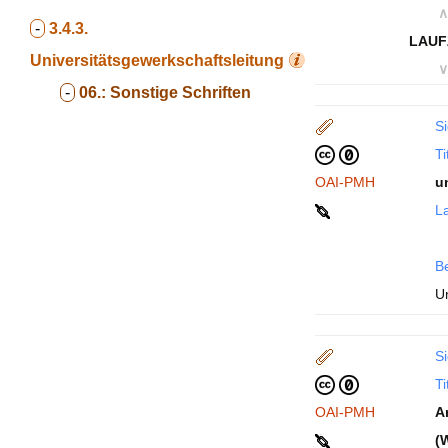
∧
-
3.4.3.
LAUF
Universitätsgewerkschaftsleitung
∨
-
06.:
Sonstige Schriften
Si
Ti
OAI-PMH
u
La
B
Un
Si
Ti
OAI-PMH
A
(