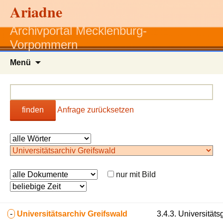
Ariadne
Archivportal Mecklenburg-
Vorpommern
Zum
Menü
Inhalt
springen
finden
Anfrage zurücksetzen
nur mit Bild
-
Universitätsarchiv Greifswald
3.4.3. Universitäts