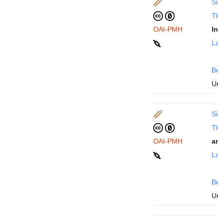
Si
Ti
OAI-PMH
I
La
B
Un
Si
Ti
OAI-PMH
a
La
B
Un