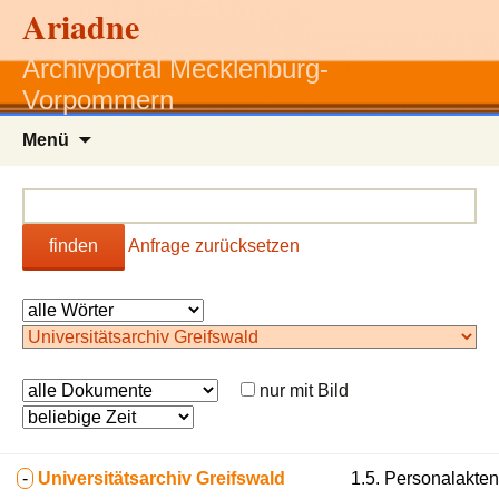
Ariadne
Archivportal Mecklenburg-
Vorpommern
Zum
Menü
Inhalt
springen
finden
Anfrage zurücksetzen
nur mit Bild
-
Universitätsarchiv Greifswald
1.5. Personalakten