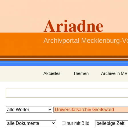
Ariadne
Archivportal Mecklenburg-
Zum
Aktuelles
Themen
Archive in MV
Inhalt
springen
nur mit Bild