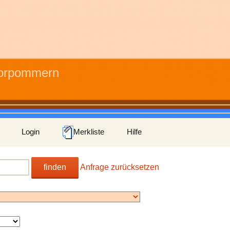
Vorpommern
Login
Merkliste
Hilfe
finden
Anfrage zurücksetzen