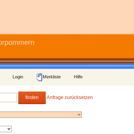
Vorpommern
Login
Merkliste
Hilfe
finden
Anfrage zurücksetzen