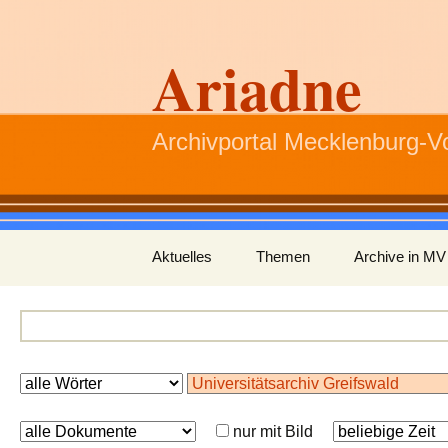
Ariadne
Archivportal Mecklenburg-
Zum
Aktuelles
Themen
Archive in MV
Inhalt
springen
nur mit Bild