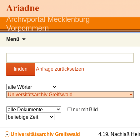
Ariadne
Archivportal Mecklenburg-
Vorpommern
Zum
Menü
Inhalt
springen
finden
Anfrage zurücksetzen
nur mit Bild
-
Universitätsarchiv Greifswald
4.19. Nachlaß Hein