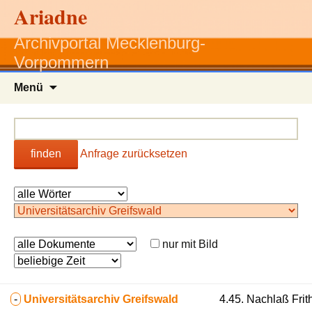
Ariadne
Archivportal Mecklenburg-
Vorpommern
Zum
Menü
Inhalt
springen
finden
Anfrage zurücksetzen
nur mit Bild
-
Universitätsarchiv Greifswald
4.45. Nachlaß Frith