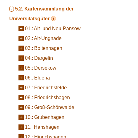
-
5.2.
Kartensammlung der
Universitätsgüter
+
01.:
Alt- und Neu-Pansow
+
02.:
Alt-Ungnade
+
03.:
Boltenhagen
+
04.:
Dargelin
+
05.:
Dersekow
+
06.:
Eldena
+
07.:
Friedrichsfelde
+
08.:
Friedrichshagen
+
09.:
Groß-Schönwalde
+
10.:
Grubenhagen
+
11.:
Hanshagen
+
12.:
Hinrichshagen