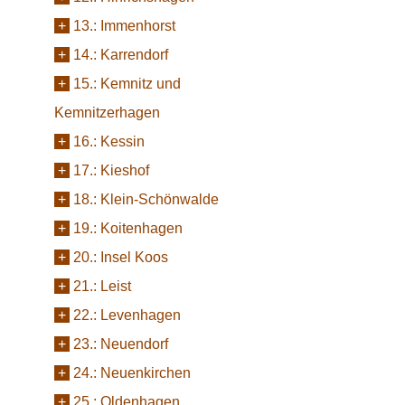
+
13.:
Immenhorst
+
14.:
Karrendorf
+
15.:
Kemnitz und
Kemnitzerhagen
+
16.:
Kessin
+
17.:
Kieshof
+
18.:
Klein-Schönwalde
+
19.:
Koitenhagen
+
20.:
Insel Koos
+
21.:
Leist
+
22.:
Levenhagen
+
23.:
Neuendorf
+
24.:
Neuenkirchen
+
25.:
Oldenhagen