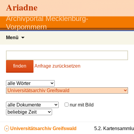
Ariadne
Archivportal Mecklenburg-
Vorpommern
Zum
Menü
Inhalt
springen
finden
Anfrage zurücksetzen
nur mit Bild
-
Universitätsarchiv Greifswald
5.2. Kartensammlun