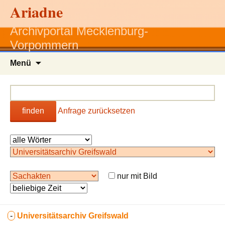
Ariadne
Archivportal Mecklenburg-
Vorpommern
Zum
Menü
Inhalt
springen
finden
Anfrage zurücksetzen
nur mit Bild
-
Universitätsarchiv Greifswald