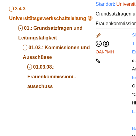
Standort:
Universit
-
3.4.3.
Grundsatzfragen u
Universitätsgewerkschaftsleitung
Frauenkommission
-
01.:
Grundsatzfragen und
Si
Leitungstätigkeit
Ti
-
01.03.:
Kommissionen und
OAI-PMH
En
Ausschüsse
d
-
01.03.08.:
Ar
Frauenkommission/ -
En
O
ausschuss
"
H
La
B