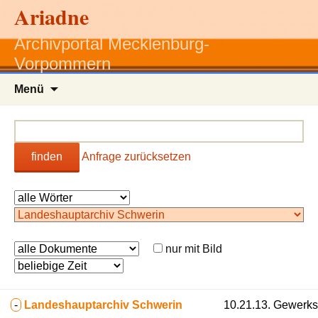
Ariadne
Archivportal Mecklenburg-
Vorpommern
Zum
Menü
Inhalt
springen
finden
Anfrage zurücksetzen
nur mit Bild
-
Landeshauptarchiv Schwerin
10.21.13. Gewerks