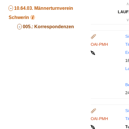
∧
-
10.64.03.
Männerturnverein
LAUF
Schwerin
∨
-
005.:
Korrespondenzen
Si
OAI-PMH
Ti
En
18
La
B
2
Si
OAI-PMH
Ti
T