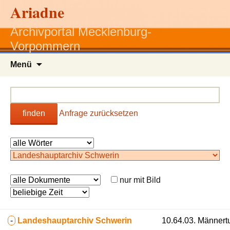
Ariadne
Archivportal Mecklenburg-
Vorpommern
Zum
Menü
Inhalt
springen
finden
Anfrage zurücksetzen
nur mit Bild
-
Landeshauptarchiv Schwerin
10.64.03. Männert