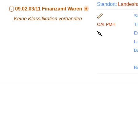
Standort:
Landesha
-
09.02.03/11
Finanzamt Waren
Si
Keine Klassifikation vorhanden
OAI-PMH
Ti
En
La
B
B