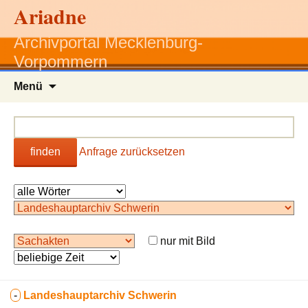
Ariadne
Archivportal Mecklenburg-
Vorpommern
Zum
Menü
Inhalt
springen
finden
Anfrage zurücksetzen
nur mit Bild
-
Landeshauptarchiv Schwerin