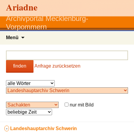
Ariadne
Archivportal Mecklenburg-
Vorpommern
Zum
Menü
Inhalt
springen
finden
Anfrage zurücksetzen
nur mit Bild
-
Landeshauptarchiv Schwerin