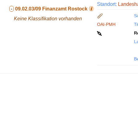
Standort:
Landesha
-
09.02.03/09
Finanzamt Rostock
Si
Keine Klassifikation vorhanden
OAI-PMH
Ti
R
La
B