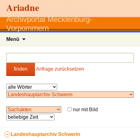
Ariadne
Archivportal Mecklenburg-
Vorpommern
Zum
Menü
Inhalt
springen
finden
Anfrage zurücksetzen
nur mit Bild
-
Landeshauptarchiv Schwerin