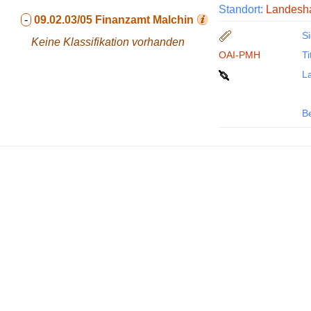
Standort:
Landesha
-
09.02.03/05
Finanzamt Malchin
Si
Keine Klassifikation vorhanden
OAI-PMH
Ti
La
B