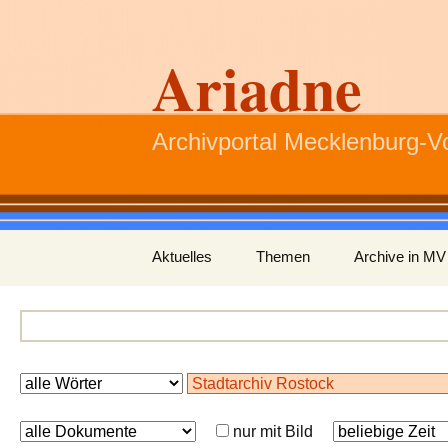
Ariadne
Archivportal Mecklenburg-
Zum
Aktuelles
Themen
Archive in MV
Inhalt
springen
nur mit Bild