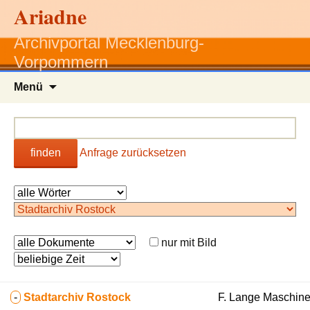
Ariadne
Archivportal Mecklenburg-
Vorpommern
Zum
Menü
Inhalt
springen
finden
Anfrage zurücksetzen
nur mit Bild
-
Stadtarchiv Rostock
F. Lange Maschine