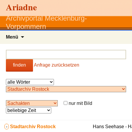
Ariadne
Archivportal Mecklenburg-
Vorpommern
Zum
Menü
Inhalt
springen
finden
Anfrage zurücksetzen
nur mit Bild
-
Stadtarchiv Rostock
Hans Seehase - 