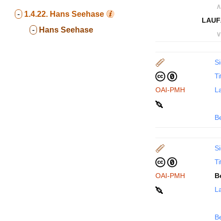
∧
-
1.4.22.
Hans Seehase
LAUF
-
Hans Seehase
∨
Si
Ti
OAI-PMH
La
B
Si
Ti
OAI-PMH
B
La
B