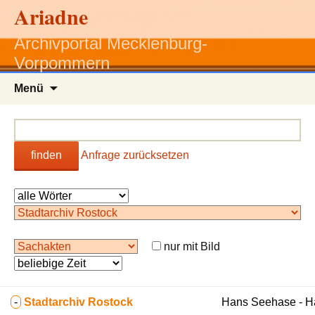
Ariadne
Archivportal Mecklenburg-
Vorpommern
Zum
Menü
Inhalt
springen
finden
Anfrage zurücksetzen
nur mit Bild
-
Stadtarchiv Rostock
Hans Seehase - 