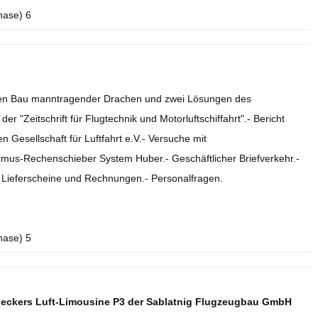
hase) 6
r den Bau manntragender Drachen und zwei Lösungen des
r "Zeitschrift für Flugtechnik und Motorluftschiffahrt".- Bericht
 Gesellschaft für Luftfahrt e.V.- Versuche mit
rmus-Rechenschieber System Huber.- Geschäftlicher Briefverkehr.-
.- Lieferscheine und Rechnungen.- Personalfragen.
hase) 5
deckers Luft-Limousine P3 der Sablatnig Flugzeugbau GmbH