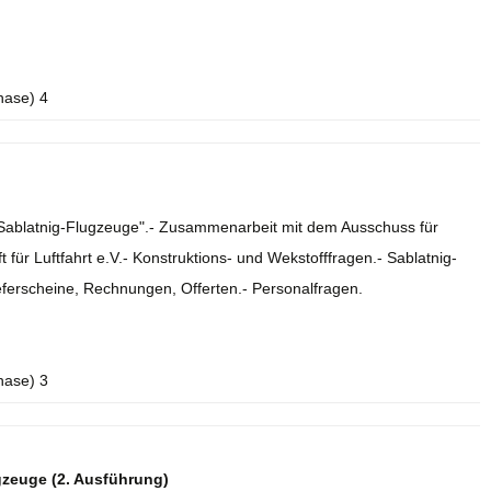
hase) 4
e Sablatnig-Flugzeuge".- Zusammenarbeit mit dem Ausschuss für
 für Luftfahrt e.V.- Konstruktions- und Wekstofffragen.- Sablatnig-
eferscheine, Rechnungen, Offerten.- Personalfragen.
hase) 3
gzeuge (2. Ausführung)