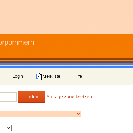
Vorpommern
Login
Merkliste
Hilfe
finden
Anfrage zurücksetzen