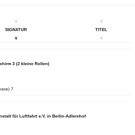
∧
∧
SIGNATUR
TITEL
∨
∨
schirm 3
(2 kleine Rollen)
hase) 7
talt für Luftfahrt e.V. in Berlin-Adlershof