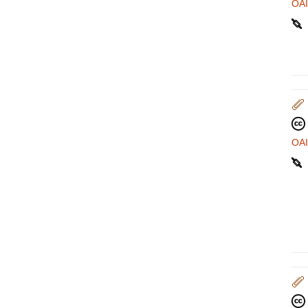
OA
OA