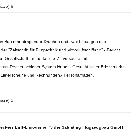
hase) 6
r den Bau manntragender Drachen und zwei Lösungen des
r "Zeitschrift für Flugtechnik und Motorluftschiffahrt".- Bericht
 Gesellschaft für Luftfahrt e.V.- Versuche mit
rmus-Rechenschieber System Huber.- Geschäftlicher Briefverkehr.-
.- Lieferscheine und Rechnungen.- Personalfragen.
hase) 5
deckers Luft-Limousine P3 der Sablatnig Flugzeugbau GmbH