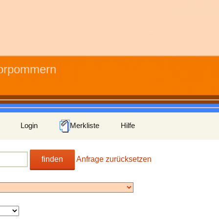
Vorpommern
Login
Merkliste
Hilfe
finden
Anfrage zurücksetzen