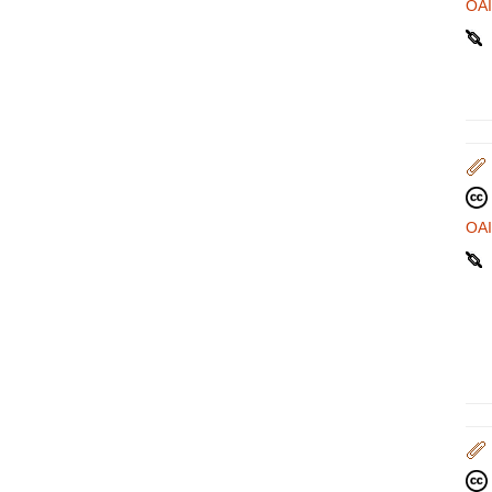
OA
OA