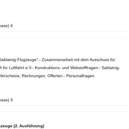
hase) 4
e Sablatnig-Flugzeuge".- Zusammenarbeit mit dem Ausschuss für
 für Luftfahrt e.V.- Konstruktions- und Wekstofffragen.- Sablatnig-
eferscheine, Rechnungen, Offerten.- Personalfragen.
hase) 3
gzeuge (2. Ausführung)