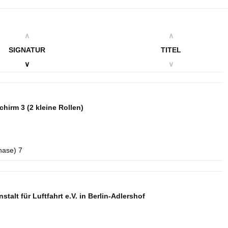
∧
∧
SIGNATUR
TITEL
∨
∨
schirm 3
(2 kleine Rollen)
hase) 7
talt für Luftfahrt e.V. in Berlin-Adlershof