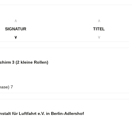
∧
∧
SIGNATUR
TITEL
∨
∨
schirm 3
(2 kleine Rollen)
hase) 7
talt für Luftfahrt e.V. in Berlin-Adlershof