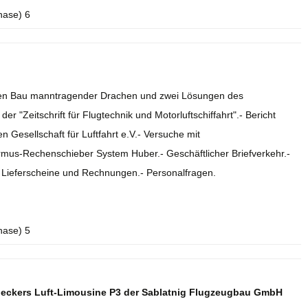
hase) 6
r den Bau manntragender Drachen und zwei Lösungen des
r "Zeitschrift für Flugtechnik und Motorluftschiffahrt".- Bericht
 Gesellschaft für Luftfahrt e.V.- Versuche mit
rmus-Rechenschieber System Huber.- Geschäftlicher Briefverkehr.-
.- Lieferscheine und Rechnungen.- Personalfragen.
hase) 5
deckers Luft-Limousine P3 der Sablatnig Flugzeugbau GmbH