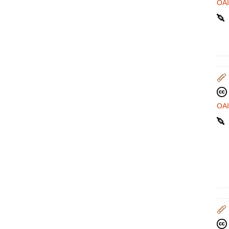
OA
OA