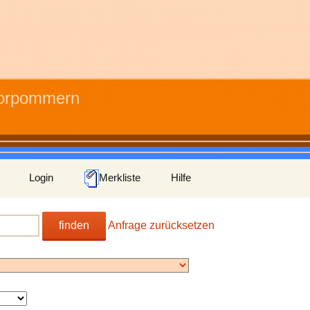
Vorpommern
Login
Merkliste
Hilfe
finden
Anfrage zurücksetzen