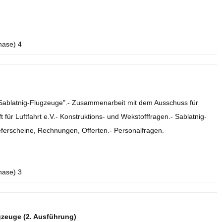
hase) 4
e Sablatnig-Flugzeuge".- Zusammenarbeit mit dem Ausschuss für
 für Luftfahrt e.V.- Konstruktions- und Wekstofffragen.- Sablatnig-
eferscheine, Rechnungen, Offerten.- Personalfragen.
hase) 3
gzeuge (2. Ausführung)