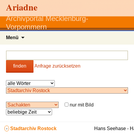
Ariadne
Archivportal Mecklenburg-
Vorpommern
Zum
Menü
Inhalt
springen
finden
Anfrage zurücksetzen
nur mit Bild
-
Stadtarchiv Rostock
Hans Seehase - 