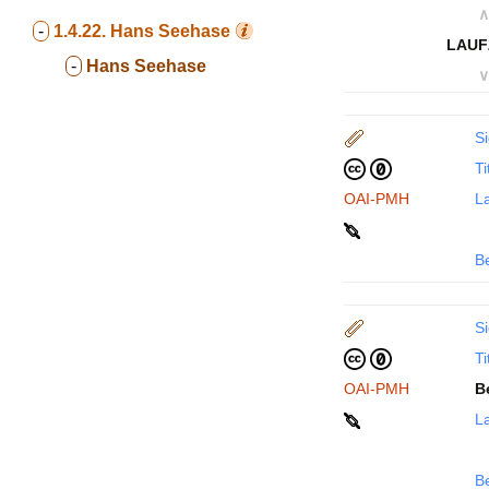
∧
-
1.4.22.
Hans Seehase
LAUF
-
Hans Seehase
∨
Si
Ti
OAI-PMH
La
B
Si
Ti
OAI-PMH
B
La
B