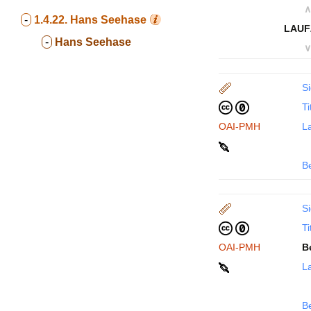
∧
-
1.4.22.
Hans Seehase
LAUF
-
Hans Seehase
∨
Si
Ti
OAI-PMH
La
B
Si
Ti
OAI-PMH
B
La
B