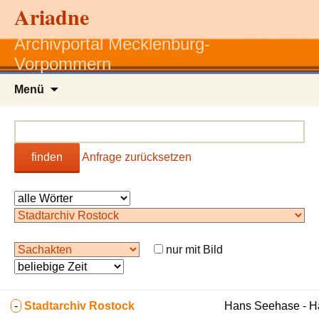
Ariadne
Archivportal Mecklenburg-
Vorpommern
Zum
Menü
Inhalt
springen
finden
Anfrage zurücksetzen
nur mit Bild
-
Stadtarchiv Rostock
Hans Seehase - 