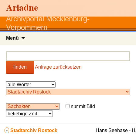
Ariadne
Archivportal Mecklenburg-
Vorpommern
Zum
Menü
Inhalt
springen
finden
Anfrage zurücksetzen
nur mit Bild
-
Stadtarchiv Rostock
Hans Seehase - 