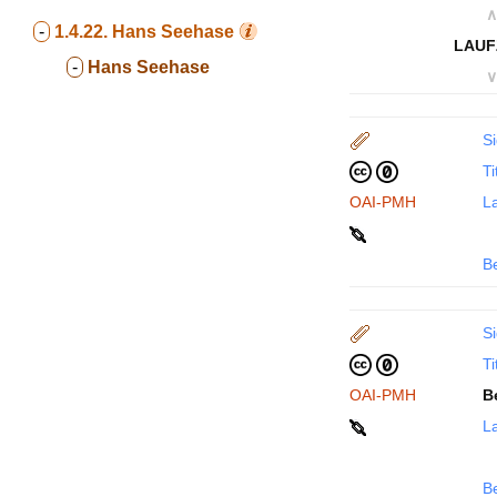
∧
-
1.4.22.
Hans Seehase
LAUF
-
Hans Seehase
∨
Si
Ti
OAI-PMH
La
B
Si
Ti
OAI-PMH
B
La
B