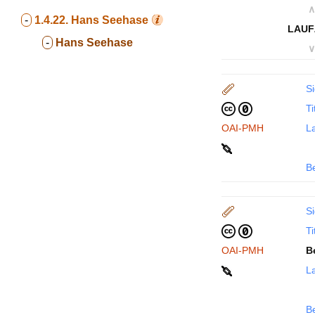
∧
-
1.4.22.
Hans Seehase
LAUF
-
Hans Seehase
∨
Si
Ti
OAI-PMH
La
B
Si
Ti
OAI-PMH
B
La
B