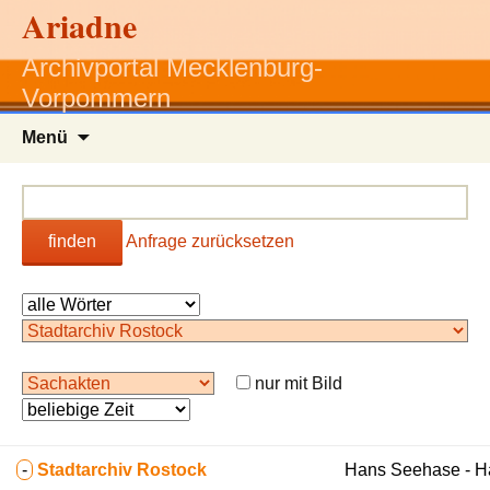
Ariadne
Archivportal Mecklenburg-
Vorpommern
Zum
Menü
Inhalt
springen
finden
Anfrage zurücksetzen
nur mit Bild
-
Stadtarchiv Rostock
Hans Seehase - 