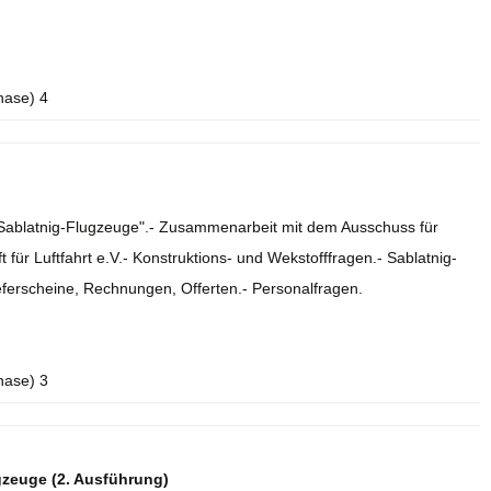
hase) 4
e Sablatnig-Flugzeuge".- Zusammenarbeit mit dem Ausschuss für
 für Luftfahrt e.V.- Konstruktions- und Wekstofffragen.- Sablatnig-
eferscheine, Rechnungen, Offerten.- Personalfragen.
hase) 3
gzeuge (2. Ausführung)