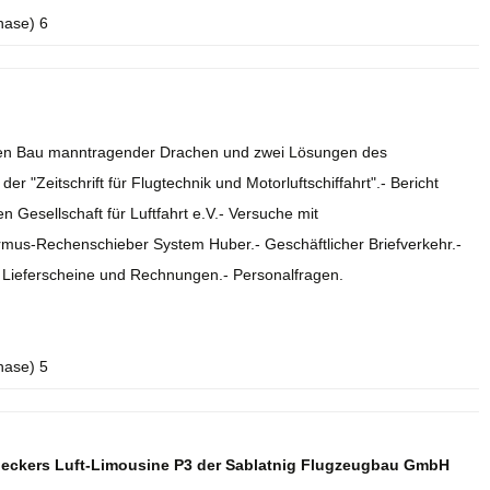
hase) 6
r den Bau manntragender Drachen und zwei Lösungen des
r "Zeitschrift für Flugtechnik und Motorluftschiffahrt".- Bericht
 Gesellschaft für Luftfahrt e.V.- Versuche mit
rmus-Rechenschieber System Huber.- Geschäftlicher Briefverkehr.-
.- Lieferscheine und Rechnungen.- Personalfragen.
hase) 5
deckers Luft-Limousine P3 der Sablatnig Flugzeugbau GmbH