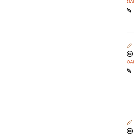
OA
OA