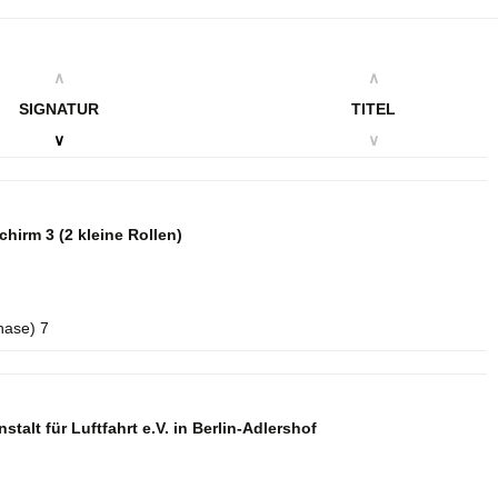
∧
∧
SIGNATUR
TITEL
∨
∨
schirm 3
(2 kleine Rollen)
hase) 7
talt für Luftfahrt e.V. in Berlin-Adlershof