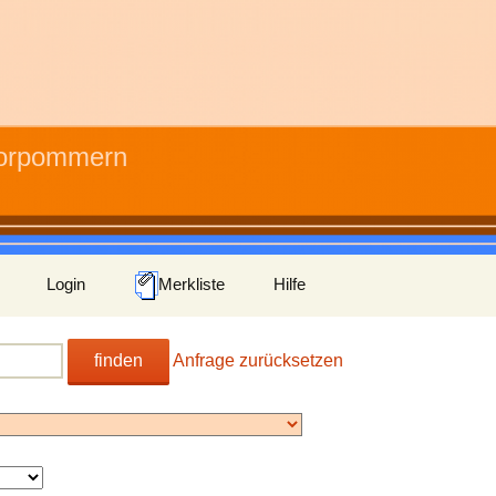
Vorpommern
Login
Merkliste
Hilfe
finden
Anfrage zurücksetzen