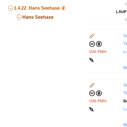
∧
-
1.4.22.
Hans Seehase
LAUF
-
Hans Seehase
∨
Si
Ti
OAI-PMH
La
B
Si
Ti
OAI-PMH
B
La
B