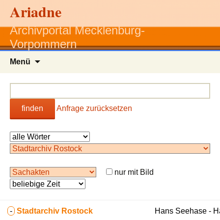
Ariadne
Archivportal Mecklenburg-
Vorpommern
Zum
Menü
Inhalt
springen
finden
Anfrage zurücksetzen
nur mit Bild
-
Stadtarchiv Rostock
Hans Seehase - 